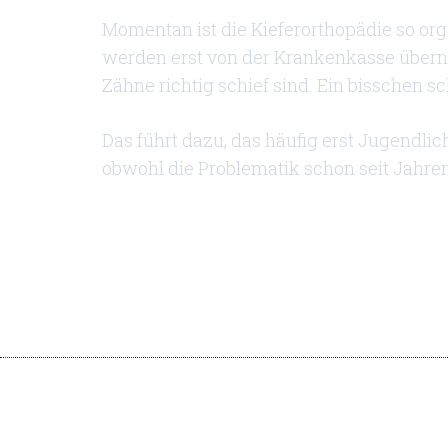
Momentan ist die Kieferorthopädie so or
werden erst von der Krankenkasse übe
Zähne richtig schief sind. Ein bisschen sch
Das führt dazu, das häufig erst Jugendlic
obwohl die Problematik schon seit Jahre