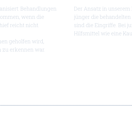
ganisiert: Behandlungen
Der Ansatz in unserem 
rnommen, wenn die
jünger die behandelten 
ief reicht nicht.
sind die Eingriffe. Bei 
Hilfsmittel wie eine Ka
hen geholfen wird,
n zu erkennen war.