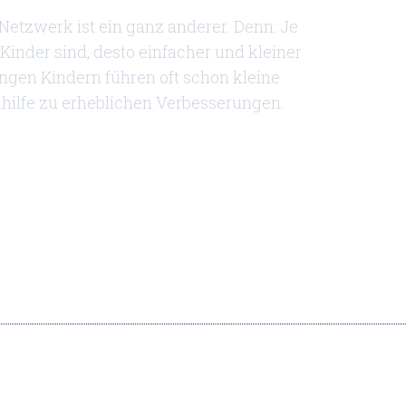
Netzwerk ist ein ganz anderer. Denn: Je
Kinder sind, desto einfacher und kleiner
jungen Kindern führen oft schon kleine
uhilfe zu erheblichen Verbesserungen.