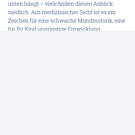
unten hängt – viele finden diesen Anblick
niedlich. Aus medizinischer Sicht ist es ein
Zeichen für eine schwache Mundmotorik, eine
für Ihr Kind ungünstige Entwicklung.
Denn die Nase ist unser Superorgan – Ihres
und auch das Ihres Kindes! Und dadurch ganz
entscheidend für dessen Entwicklung. All die
Superkräfte, die Ihre Nase aufweist – das
Abtöten von Bakterien, die Filterfunktion und
Befeuchtung der Atemluft – kann Ihr Mund
nicht leisten, weshalb das Atmen durch den
Mund Infekte begünstigt. Aus pädiatrischer
Sicht sind Kinder mit verbesserter
Nasenatmung wesentlich gesünder.